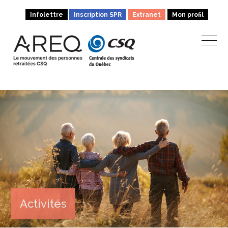
Infolettre
Inscription SPR
Extranet
Mon profil
Activités