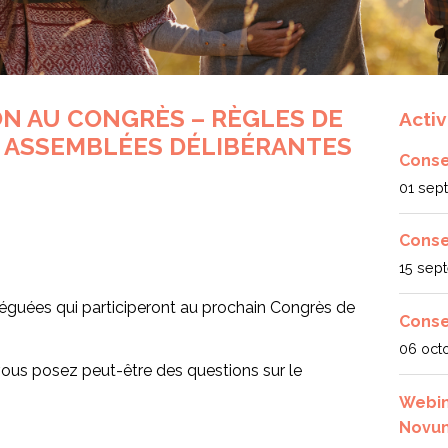
ON AU CONGRÈS – RÈGLES DE
Activ
 ASSEMBLÉES DÉLIBÉRANTES
Consei
01 sep
Conse
15 sep
léguées qui participeront au prochain Congrès de
Consei
06 oct
ous posez peut-être des questions sur le
Webina
Novu