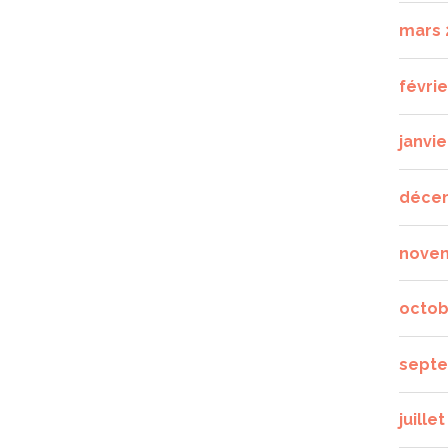
mars 
févrie
janvie
déce
nove
octob
septe
juille