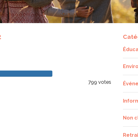
2
Caté
Éduca
Envir
799
Évén
Infor
Non c
Retra