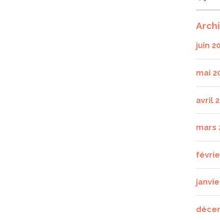
Arch
juin 2
mai 2
avril 
mars 
févri
janvie
déce