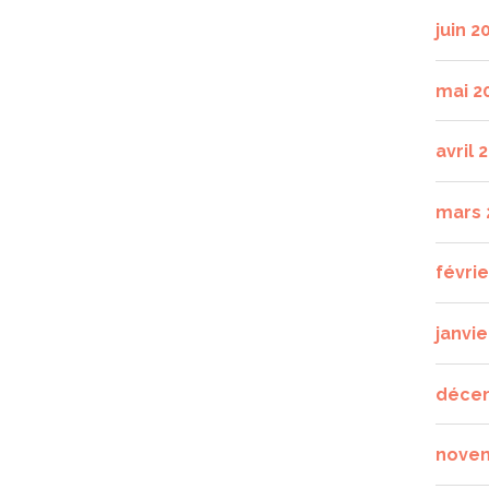
juin 2
mai 2
avril 
mars 
févri
janvie
déce
nove