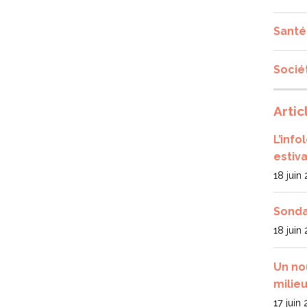
Santé
Socié
Artic
L’inf
estiva
18 juin
Sonda
18 juin
Un no
milieu
17 juin