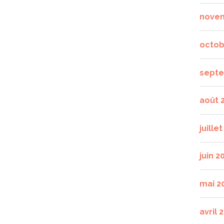
nove
octob
septe
août 
juille
juin 2
mai 2
avril 