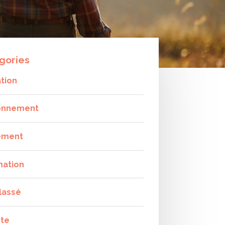
gories
tion
onnement
ement
mation
lassé
ite