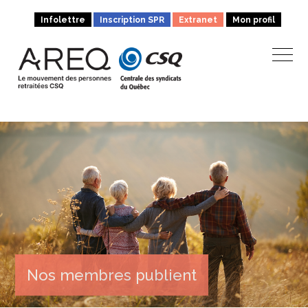
Infolettre
Inscription SPR
Extranet
Mon profil
Nos membres publient