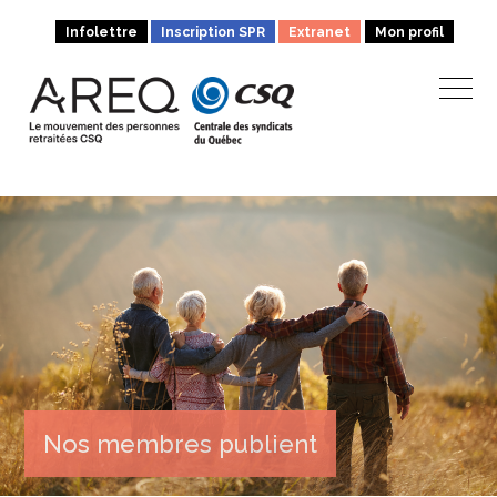
Infolettre
Inscription SPR
Extranet
Mon profil
Nos membres publient