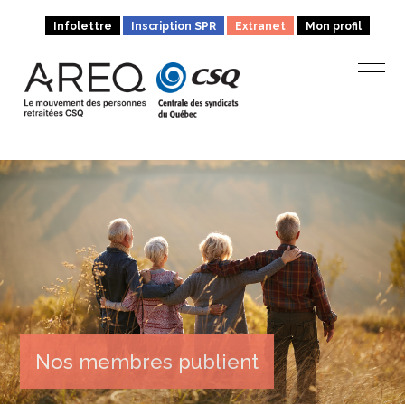
Infolettre
Inscription SPR
Extranet
Mon profil
Nos membres publient