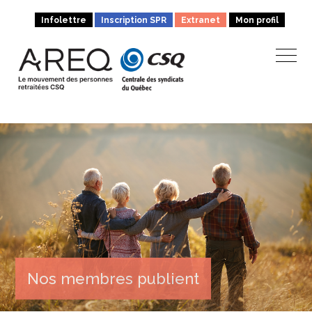
Infolettre
Inscription SPR
Extranet
Mon profil
Nos membres publient