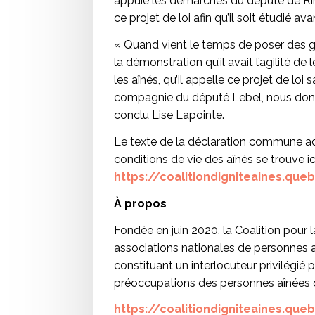
appuie les démarches du député de R
ce projet de loi afin qu’il soit étudié ava
« Quand vient le temps de poser des 
la démonstration qu’il avait l’agilité de l
les aînés, qu’il appelle ce projet de loi 
compagnie du député Lebel, nous donne
conclu Lise Lapointe.
Le texte de la déclaration commune ad
conditions de vie des aînés se trouve ici
https://coalitiondigniteaines.q
À propos
Fondée en juin 2020, la Coalition pour 
associations nationales de personnes a
constituant un interlocuteur privilégié 
préoccupations des personnes aînées 
https://coalitiondigniteaines.que