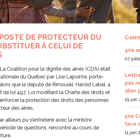
E POSTE DE PROTECTEUR DU
Com
UBSTITUER À CELUI DE
40e a
S
07 juil
La Coalition pour la dignité des aînés (CDA) était
Lettr
nationale du Québec par Lise Lapointe, porte-
pas n
 alors que le député de Rimouski, Harold Lebel, a
aller 
 de loi 497, Loi modifiant la Charte des droits et
19 juin
renforcer la protection des droits des personnes
cteur des aînés.
50e C
r ailleurs pu s’entretenir avec la ministre
face 
période de questions, rencontre au cours de
11 juin
rture.