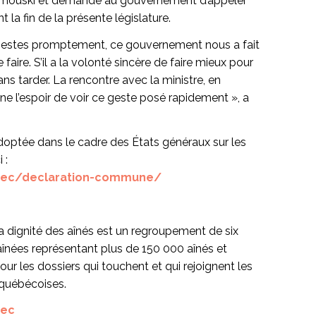
imouski et demande au gouvernement d’appeler
nt la fin de la présente législature.
gestes promptement, ce gouvernement nous a fait
e faire. S’il a la volonté sincère de faire mieux pour
sans tarder. La rencontre avec la ministre, en
 l’espoir de voir ce geste posé rapidement », a
optée dans le cadre des États généraux sur les
 :
uebec/declaration-commune/
la dignité des aînés est un regroupement de six
înées représentant plus de 150 000 aînés et
pour les dossiers qui touchent et qui rejoignent les
québécoises.
bec