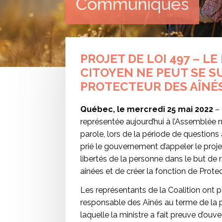
Communiqués
PROJET DE LOI 497 – L
CITOYEN NE PEUT SE S
PROTECTEUR DES AÎNÉ
Québec, le mercredi 25 mai 2022
– 
représentée aujourd’hui à l’Assemblée 
parole, lors de la période de questions
prié le gouvernement d’appeler le projet
libertés de la personne dans le but de 
aînées et de créer la fonction de Prote
Les représentants de la Coalition ont pa
responsable des Aînés au terme de la 
laquelle la ministre a fait preuve d’ouve