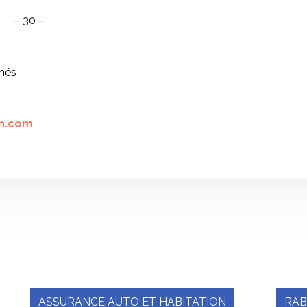
– 30 –
înés
n.com
ASSURANCE AUTO ET HABITATION
RAB