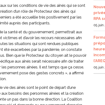
ux sur les conditions de vie des aînés qui se sont
Nouve
création d’un rôle de Protecteur des aînés qui
privé
erniers a été accueillie très positivement par les
RPA s
imité auprès des participants.
05 juin
de la santé et du gouvernement, permettrait aux
Forma
 victimes et d’avoir les recours nécessaires afin
prépo
utes les situations qui sont rendues publiques
heure
nt été exacerbées par la pandémie, on constate
incom
us. Bien que le Protecteur du citoyen ait le pouvoir
l’ARE
écifique aux aînés serait nécessaire afin de traiter
 les personnes aînées. Il est temps que ça cesse,
05 juin
vernement pose des gestes concrets », a affirmé
ion.
e vie des aînés sont le point de départ d’une
 aux besoins des personnes aînées et la création
nte un pas dans la bonne direction. La Coalition