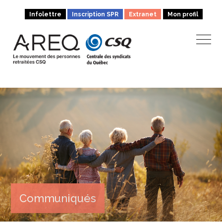
Infolettre
Inscription SPR
Extranet
Mon profil
Communiqués