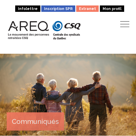
Infolettre
Inscription SPR
Extranet
Mon profil
Communiqués