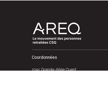
Coordonnées
1091 Grande-Allée Ouest
Québec (Québec) G1S 1E2
Téléphone : 418 525-0611
Sans frais : 1 800 663-2408
Courriel : info@areq.lacsq.org
Politique de confidentialité