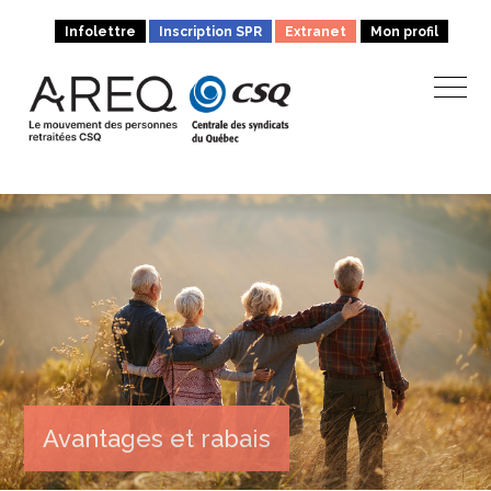
Infolettre
Inscription SPR
Extranet
Mon profil
Avantages et rabais