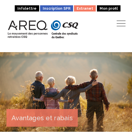
Infolettre
Inscription SPR
Extranet
Mon profil
Avantages et rabais