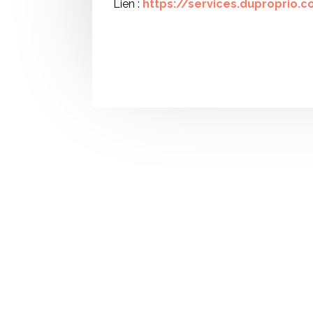
Lien :
https://services.duproprio.