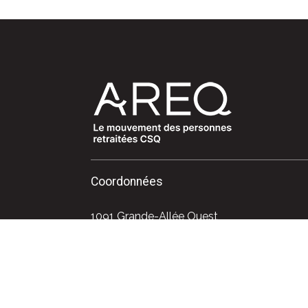
Coordonnées
1091 Grande-Allée Ouest
Québec (Québec) G1S 1E2
Téléphone : 418 525-0611
Sans frais : 1 800 663-2408
Courriel : info@areq.lacsq.org
Politique de confidentialité