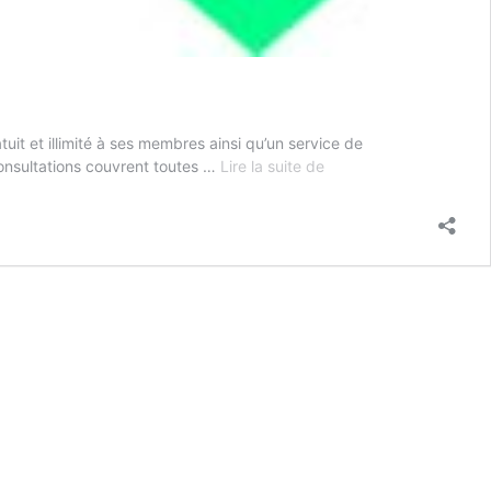
tuit et illimité à ses membres ainsi qu’un service de
Novum
consultations couvrent toutes …
Lire la suite de
–
Services
juridiques
(consultation
et
représentation)