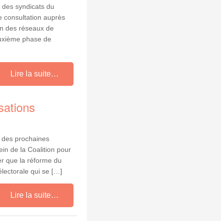
e des syndicats du
 consultation auprès
on des réseaux de
deuxième phase de
Lire la suite…
sations
n des prochaines
in de la Coalition pour
r que la réforme du
lectorale qui se […]
Lire la suite…