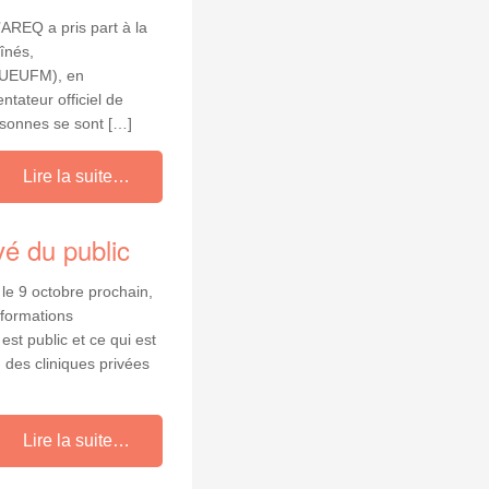
’AREQ a pris part à la
înés,
 (UEUFM), en
ntateur officiel de
rsonnes se sont […]
Lire la suite…
vé du public
 le 9 octobre prochain,
nformations
st public et ce qui est
 des cliniques privées
Lire la suite…